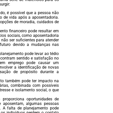
urgir:
do, é possível que a pessoa não
o de vida após a aposentadoria.
s opções de moradia, cuidados de
ento financeiro pode resultar em
ios sociais, como aposentadoria
 não ser suficientes para atender
 futuro devido a mudanças nas
 planejamento pode levar ao tédio
encontram sentido e satisfação no
a sem emprego pode causar um
volver a identificação de novas
sação de propósito durante a
nto também pode ter impacto na
diárias, combinada com possíveis
tresse e isolamento social, o que
s proporciona oportunidades de
 se aposentam, algumas pessoas
. A falta de planejamento pode
 os indivíduos perdem o contato