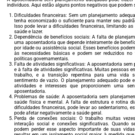
indivíduos. Aqui estão alguns pontos negativos que podem s
Dificuldades financeiras: Sem um planejamento adequa
tenha economizado o suficiente para manter seu padrã
Isso pode levar a dificuldades financeiras, limitando a
saúde e lazer.
Dependência de benefícios sociais: A falta de planejam
uma aposentadoria que depende inteiramente de benefíc
por idade ou assistência social. Esses benefícios podem
às necessidades básicas e podem ser reduzidos no
políticas governamentais.
Falta de atividades significativas: A aposentadoria sem
e à falta de atividades significativas. Muitas pessoas 
trabalho, e a transição repentina para uma vid
sentimento de vazio. O planejamento adequado pode en
atividades e interesses que proporcionem uma sen
aposentadoria.
Problemas de saúde: A aposentadoria sem planejame
saúde física e mental. A falta de estrutura e rotina 
dificuldades financeiras, pode levar ao sedentarismo, es
pode afetar negativamente a saúde geral.
Perda de conexões sociais: O trabalho muitas veze
interação social e conexões significativas. Quando
podem perder esse aspecto importante de suas vidas
resultar em um isolamento social maior, à medida que