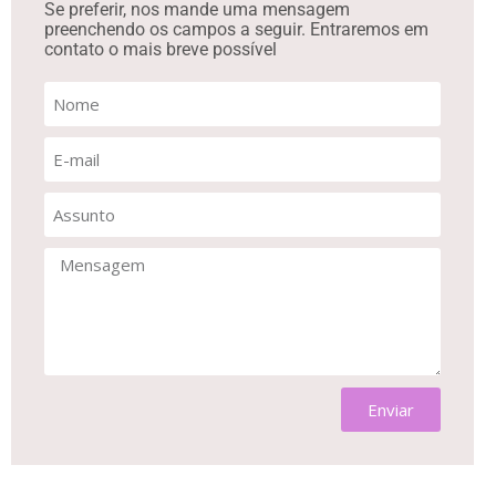
das 09h às 17h.
Se preferir, nos mande uma mensagem
preenchendo os campos a seguir. Entraremos em
contato o mais breve possível
Fale conosco pelo WhatsApp ou telefone:
(11) 97096-
5586
Fale conosco por e-mail:
atendimento@celeti-
escola.com.br
Enviar