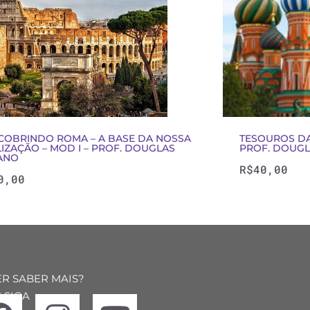
COBRINDO ROMA – A BASE DA NOSSA
TESOUROS DA 
LIZAÇÃO – MOD I – PROF. DOUGLAS
PROF. DOUG
ANO
R$
40,00
0,00
R SABER MAIS?
 SIGA