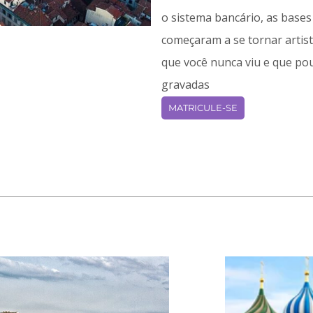
o sistema bancário, as base
começaram a se tornar arti
que você nunca viu e que p
gravadas
MATRICULE-SE