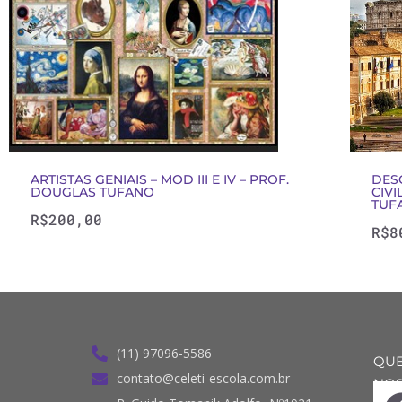
ARTISTAS GENIAIS – MOD III E IV – PROF.
DES
DOUGLAS TUFANO
CIVI
TUF
R$
200,00
R$
8
(11) 97096-5586
QUE
contato@celeti-escola.com.br
NOS