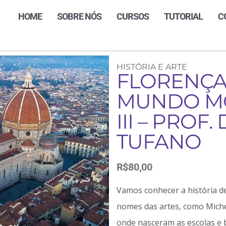
HOME
SOBRE NÓS
CURSOS
TUTORIAL
C
HISTÓRIA E ARTE
FLORENÇA
MUNDO MO
III – PROF
TUFANO
R$
80,00
Vamos conhecer a história d
nomes das artes, como Mich
onde nasceram as escolas e b