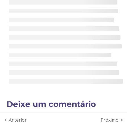
NOS SIGA
Aula 6
Aula 7
Aula 8
Deixe um comentário
Fale conosco
Desenvolvido por Agência BigTon © Todos os direitos reservados
Anterior
Próximo