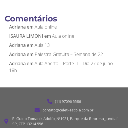
Comentários
Adriana
em
Aula online
ISAURA LIMONI
em
Aula online
Adriana
em
Aula 13
Adriana
em
Palestra Gratuita – Semana de 22
Adriana
em
Aula Aberta – Parte II – Dia 27 de julho –
18h
(11) 97096-5586
contato@celeti-escola.com.br
R. Guido Tomanik Adolfo, Nº1921, Parque da Represa, Jundiaí-
SP, CEP 13214-556