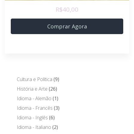
R$40,00
Comprar Agora
Cultura e Política
9
História e Arte
26
Idioma - Alemão
1
Idioma - Francês
3
Idioma - Inglês
6
Idioma - Italiano
2