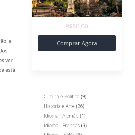
R$80,00
ião, a
Comprar Agora
 dos
os ver
da está
Cultura e Política
9
História e Arte
26
Idioma - Alemão
1
Idioma - Francês
3