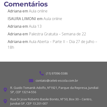
Comentários
Adriana
em
Aula online
ISAURA LIMONI
em
Aula online
Adriana
em
Aula 13
Adriana
em
Palestra Gratuita – Semana de 22
Adriana
em
Aula Aberta – Parte II – Dia 27 de julho –
18h
(11) 97096-5586
contato@celeti-escola.com.br
R. Guido Tomanik Adolfo, Nº1921, Parque da Represa, Jundiaí-
SP, CEP 13214-556
Rua Dr Jose Roberto Basile Bonito, Nº 50, Box 30 – Centro,
Jundiaí-SP, CEP 13.201-007