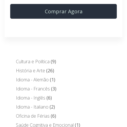
Comprar Agora
Cultura e Política
9
História e Arte
26
Idioma - Alemão
1
Idioma - Francês
3
Idioma - Inglês
6
Idioma - Italiano
2
Oficina de Férias
6
Saúde Cognitiva e Emocional
1