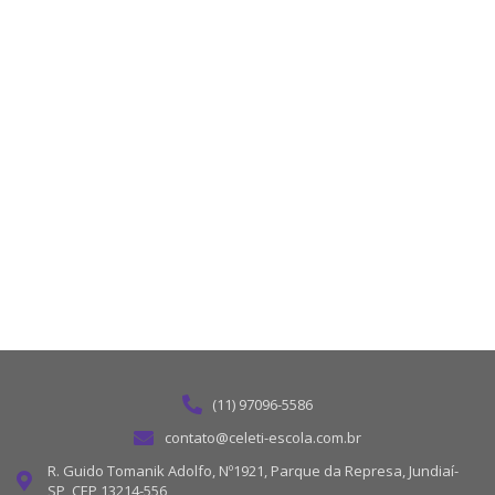
(11) 97096-5586
contato@celeti-escola.com.br
R. Guido Tomanik Adolfo, Nº1921, Parque da Represa, Jundiaí-
SP, CEP 13214-556